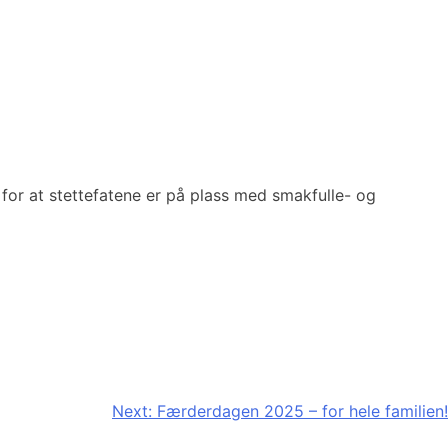
for at stettefatene er på plass med smakfulle- og
Next:
Færderdagen 2025 – for hele familien!