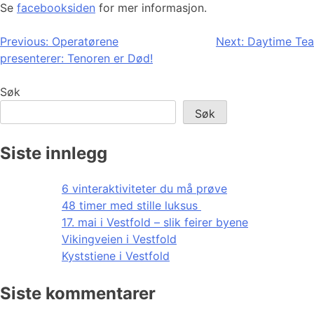
Se
facebooksiden
for mer informasjon.
Innleggsnavigasjon
Previous:
Operatørene
Next:
Daytime Tea
presenterer: Tenoren er Død!
Søk
Søk
Siste innlegg
6 vinteraktiviteter du må prøve
48 timer med stille luksus
17. mai i Vestfold – slik feirer byene
Vikingveien i Vestfold
Kyststiene i Vestfold
Siste kommentarer