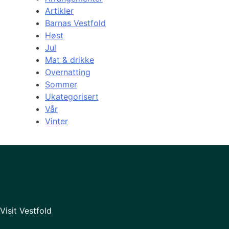
Artikler
Barnas Vestfold
Høst
Jul
Mat & drikke
Overnatting
Sommer
Ukategorisert
Vår
Vinter
Visit Vestfold