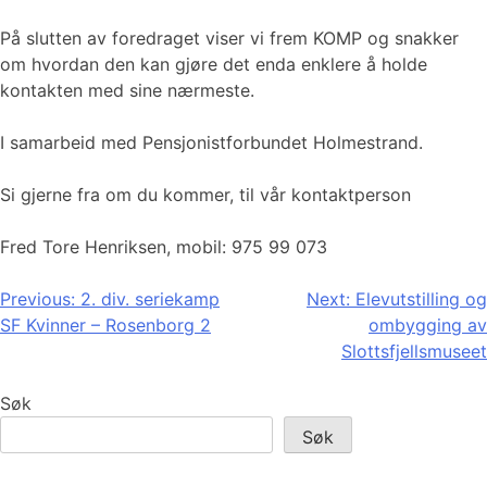
På slutten av foredraget viser vi frem KOMP og snakker
om hvordan den kan gjøre det enda enklere å holde
kontakten med sine nærmeste.
I samarbeid med Pensjonistforbundet Holmestrand.
Si gjerne fra om du kommer, til vår kontaktperson
Fred Tore Henriksen, mobil: 975 99 073
Innleggsnavigasjon
Previous:
2. div. seriekamp
Next:
Elevutstilling og
SF Kvinner – Rosenborg 2
ombygging av
Slottsfjellsmuseet
Søk
Søk