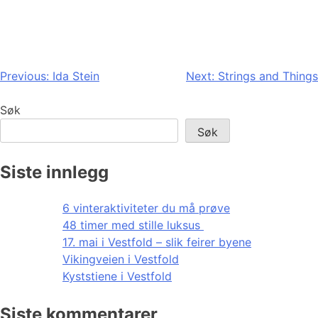
Innleggsnavigasjon
Previous:
Ida Stein
Next:
Strings and Things
Søk
Søk
Siste innlegg
6 vinteraktiviteter du må prøve
48 timer med stille luksus
17. mai i Vestfold – slik feirer byene
Vikingveien i Vestfold
Kyststiene i Vestfold
Siste kommentarer