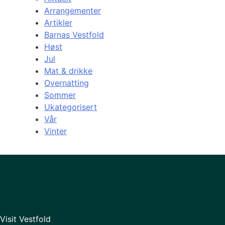
Arrangementer
Artikler
Barnas Vestfold
Høst
Jul
Mat & drikke
Overnatting
Sommer
Ukategorisert
Vår
Vinter
Visit Vestfold