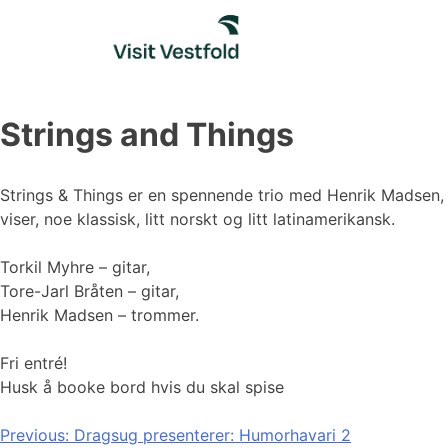
Skip
to
content
Strings and Things
Strings & Things er en spennende trio med Henrik Madsen, T
viser, noe klassisk, litt norskt og litt latinamerikansk.
Torkil Myhre – gitar,
Tore-Jarl Bråten – gitar,
Henrik Madsen – trommer.
Fri entré!
Husk å booke bord hvis du skal spise
Innleggsnavigasjon
Previous:
Dragsug presenterer: Humorhavari 2