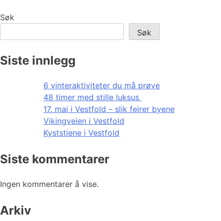
Søk
Søk
Siste innlegg
6 vinteraktiviteter du må prøve
48 timer med stille luksus
17. mai i Vestfold – slik feirer byene
Vikingveien i Vestfold
Kyststiene i Vestfold
Siste kommentarer
Ingen kommentarer å vise.
Arkiv