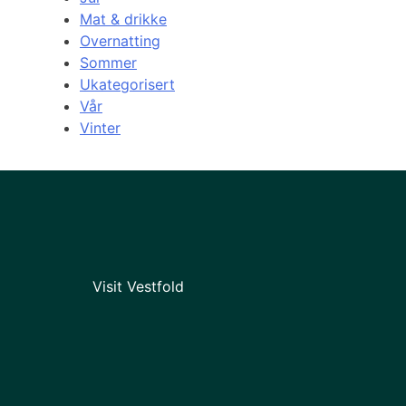
Mat & drikke
Overnatting
Sommer
Ukategorisert
Vår
Vinter
Visit Vestfold