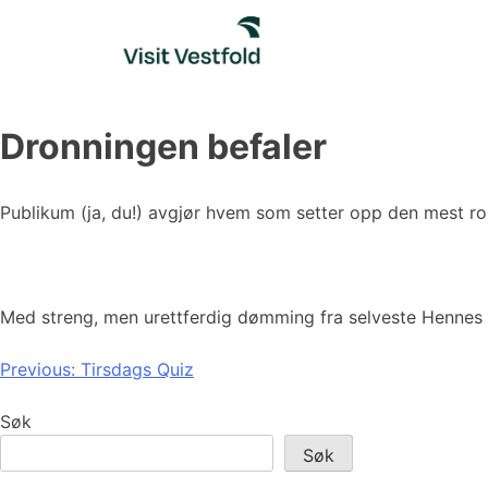
Skip
to
content
Dronningen befaler
Publikum (ja, du!) avgjør hvem som setter opp den mest r
Med streng, men urettferdig dømming fra selveste Hennes Ma
Innleggsnavigasjon
Previous:
Tirsdags Quiz
Søk
Søk