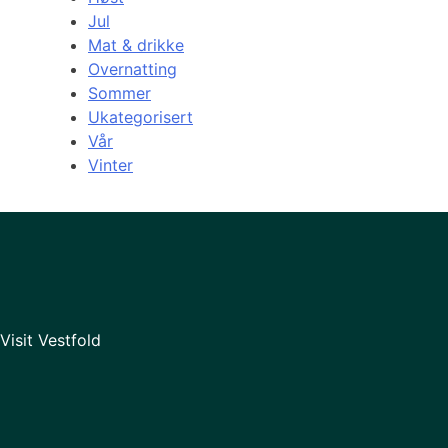
Jul
Mat & drikke
Overnatting
Sommer
Ukategorisert
Vår
Vinter
Visit Vestfold