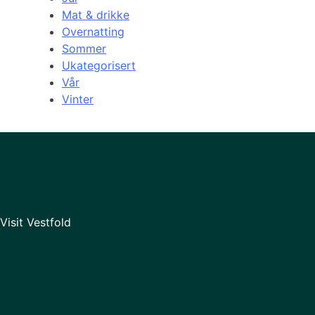
Mat & drikke
Overnatting
Sommer
Ukategorisert
Vår
Vinter
Visit Vestfold