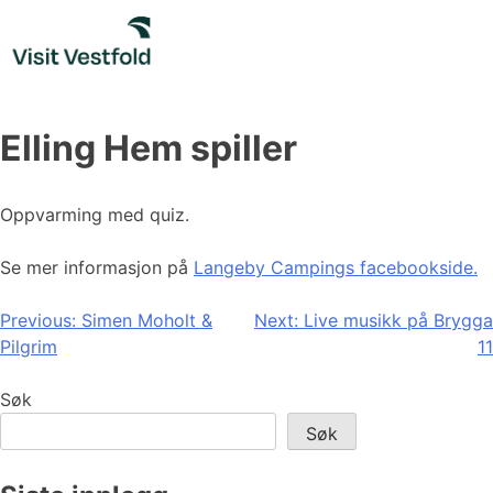
Skip
to
content
Elling Hem spiller
Oppvarming med quiz.
Se mer informasjon på
Langeby Campings facebookside.
Innleggsnavigasjon
Previous:
Simen Moholt &
Next:
Live musikk på Brygga
Pilgrim
11
Søk
Søk