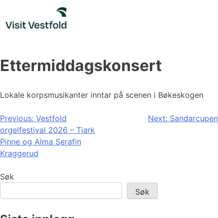
Skip
to
content
Ettermiddagskonsert
Lokale korpsmusikanter inntar på scenen i Bøkeskogen
Innleggsnavigasjon
Previous:
Vestfold
Next:
Sandarcupen
orgelfestival 2026 – Tjark
Pinne og Alma Serafin
Kraggerud
Søk
Søk