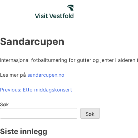
Skip
to
content
Sandarcupen
Internasjonal fotballturnering for gutter og jenter i aldere
Les mer på
sandarcupen.no
Innleggsnavigasjon
Previous:
Ettermiddagskonsert
Søk
Søk
Siste innlegg