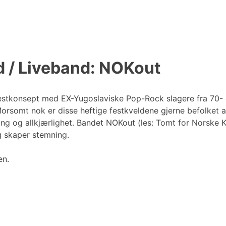
d / Liveband: NOKout
tkonsept med EX-Yugoslaviske Pop-Rock slagere fra 70- og
Morsomt nok er disse heftige festkveldene gjerne befolket a
ng og allkjærlighet. Bandet NOKout (les: Tomt for Norske Kro
og skaper stemning.
en.