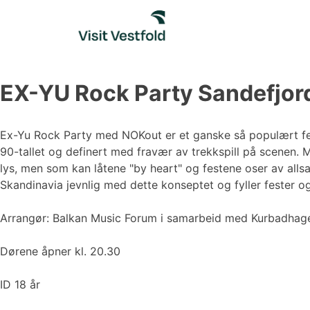
Skip
to
content
EX-YU Rock Party Sandefjor
Ex-Yu Rock Party med NOKout er et ganske så populært fes
90-tallet og definert med fravær av trekkspill på scenen. 
lys, men som kan låtene "by heart" og festene oser av allsa
Skandinavia jevnlig med dette konseptet og fyller fester 
Arrangør: Balkan Music Forum i samarbeid med Kurbadhag
Dørene åpner kl. 20.30
ID 18 år