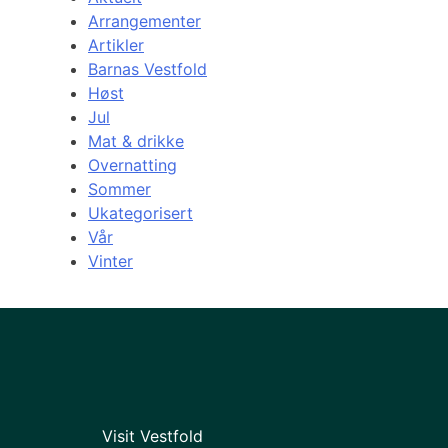
Arrangementer
Artikler
Barnas Vestfold
Høst
Jul
Mat & drikke
Overnatting
Sommer
Ukategorisert
Vår
Vinter
Visit Vestfold