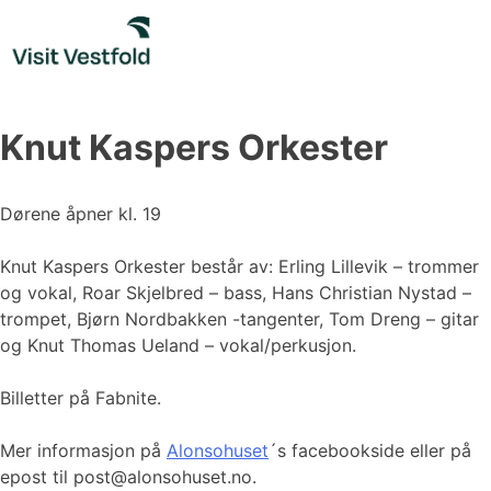
Skip
to
content
Knut Kaspers Orkester
Dørene åpner kl. 19
Knut Kaspers Orkester består av: Erling Lillevik – trommer
og vokal, Roar Skjelbred – bass, Hans Christian Nystad –
trompet, Bjørn Nordbakken -tangenter, Tom Dreng – gitar
og Knut Thomas Ueland – vokal/perkusjon.
Billetter på Fabnite.
Mer informasjon på
Alonsohuset
´s facebookside eller på
epost til post@alonsohuset.no.