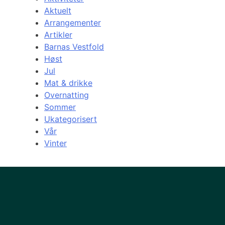
Aktuelt
Arrangementer
Artikler
Barnas Vestfold
Høst
Jul
Mat & drikke
Overnatting
Sommer
Ukategorisert
Vår
Vinter