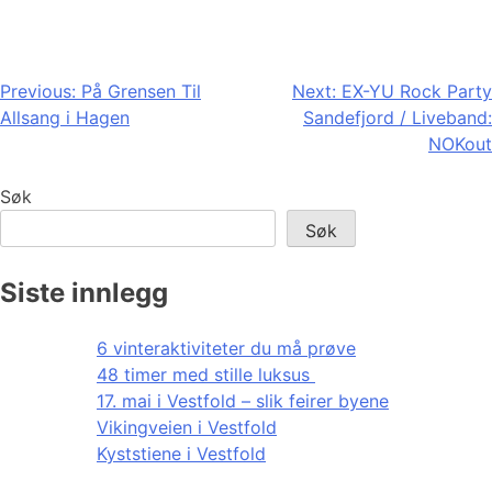
Innleggsnavigasjon
Previous:
På Grensen Til
Next:
EX-YU Rock Party
Allsang i Hagen
Sandefjord / Liveband:
NOKout
Søk
Søk
Siste innlegg
6 vinteraktiviteter du må prøve
48 timer med stille luksus
17. mai i Vestfold – slik feirer byene
Vikingveien i Vestfold
Kyststiene i Vestfold