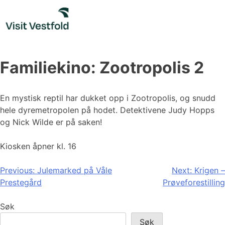
Skip
to
content
Familiekino: Zootropolis 2
En mystisk reptil har dukket opp i Zootropolis, og snudd
hele dyremetropolen på hodet. Detektivene Judy Hopps
og Nick Wilde er på saken!
Kiosken åpner kl. 16
Innleggsnavigasjon
Previous:
Julemarked på Våle
Next:
Krigen –
Prestegård
Prøveforestilling
Søk
Søk