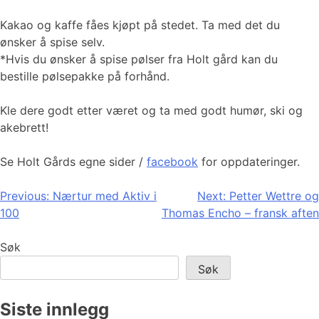
Kakao og kaffe fåes kjøpt på stedet. Ta med det du
ønsker å spise selv.
*Hvis du ønsker å spise pølser fra Holt gård kan du
bestille pølsepakke på forhånd.
Kle dere godt etter været og ta med godt humør, ski og
akebrett!
Se Holt Gårds egne sider /
facebook
for oppdateringer.
Innleggsnavigasjon
Previous:
Nærtur med Aktiv i
Next:
Petter Wettre og
100
Thomas Encho – fransk aften
Søk
Søk
Siste innlegg