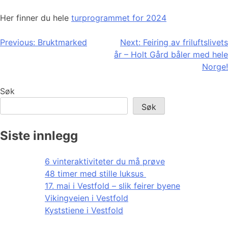
Her finner du hele
turprogrammet for 2024
Innleggsnavigasjon
Previous:
Bruktmarked
Next:
Feiring av friluftslivets
år – Holt Gård båler med hele
Norge!
Søk
Søk
Siste innlegg
6 vinteraktiviteter du må prøve
48 timer med stille luksus
17. mai i Vestfold – slik feirer byene
Vikingveien i Vestfold
Kyststiene i Vestfold