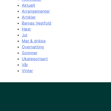
Aktuelt
Arrangementer
Artikler
Barnas Vestfold
Høst
Jul
Mat & drikke
Overnatting
Sommer
Ukategorisert
Vår
Vinter