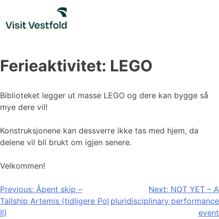
Skip
to
content
Ferieaktivitet: LEGO
Biblioteket legger ut masse LEGO og dere kan bygge så
mye dere vil!
Konstruksjonene kan dessverre ikke tas med hjem, da
delene vil bli brukt om igjen senere.
Velkommen!
Innleggsnavigasjon
Previous:
Åpent skip –
Next:
NOT YET – A
Tallship Artemis (tidligere Pol
pluridisciplinary performance
II)
event