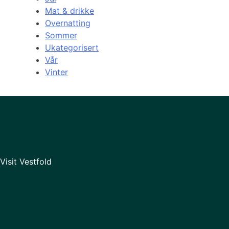
Mat & drikke
Overnatting
Sommer
Ukategorisert
Vår
Vinter
Visit Vestfold