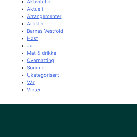
Aktiviteter
Aktuelt
Arrangementer
Artikler
Barnas Vestfold
Høst
Jul
Mat & drikke
Overnatting
Sommer
Ukategorisert
Vår
Vinter