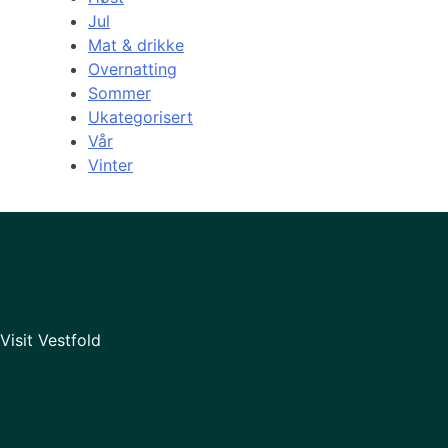
Jul
Mat & drikke
Overnatting
Sommer
Ukategorisert
Vår
Vinter
Visit Vestfold