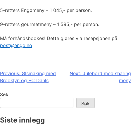
5-retters Engømeny – 1 045,- per person.
9-retters gourmetmeny – 1 595,- per person.
Må forhåndsbookes! Dette gjøres via resepsjonen på
post@engo.no
Innleggsnavigasjon
Previous:
Ølsmaking med
Next:
Julebord med sharing
Brooklyn og EC Dahls
meny
Søk
Søk
Siste innlegg