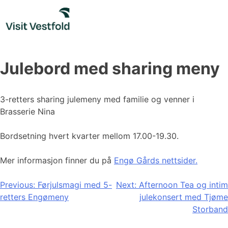
Skip
to
content
Julebord med sharing meny
3-retters sharing julemeny med familie og venner i
Brasserie Nina
Bordsetning hvert kvarter mellom 17.00-19.30.
Mer informasjon finner du på
Engø Gårds nettsider.
Innleggsnavigasjon
Previous:
Førjulsmagi med 5-
Next:
Afternoon Tea og intim
retters Engømeny
julekonsert med Tjøme
Storband