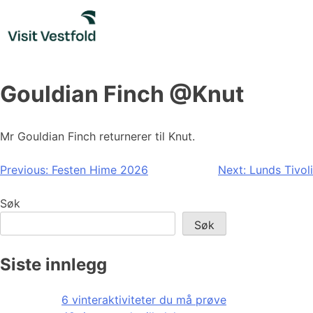
Skip
to
content
Gouldian Finch @Knut
Mr Gouldian Finch returnerer til Knut.
Innleggsnavigasjon
Previous:
Festen Hime 2026
Next:
Lunds Tivoli
Søk
Søk
Siste innlegg
6 vinteraktiviteter du må prøve