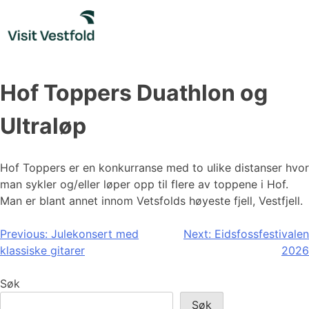
Skip
to
content
Hof Toppers Duathlon og
Ultraløp
Hof Toppers er en konkurranse med to ulike distanser hvor
man sykler og/eller løper opp til flere av toppene i Hof.
Man er blant annet innom Vetsfolds høyeste fjell, Vestfjell.
Innleggsnavigasjon
Previous:
Julekonsert med
Next:
Eidsfossfestivalen
klassiske gitarer
2026
Søk
Søk