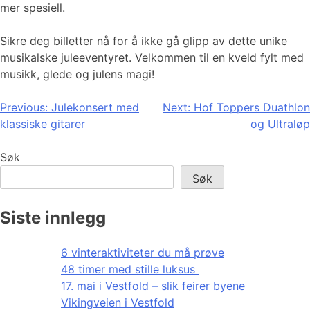
mer spesiell.
Sikre deg billetter nå for å ikke gå glipp av dette unike
musikalske juleeventyret. Velkommen til en kveld fylt med
musikk, glede og julens magi!
Innleggsnavigasjon
Previous:
Julekonsert med
Next:
Hof Toppers Duathlon
klassiske gitarer
og Ultraløp
Søk
Søk
Siste innlegg
6 vinteraktiviteter du må prøve
48 timer med stille luksus
17. mai i Vestfold – slik feirer byene
Vikingveien i Vestfold