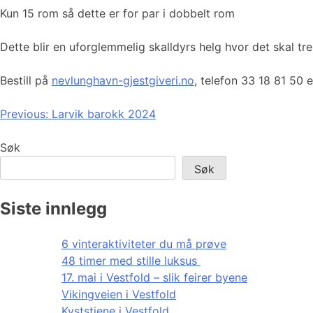
Kun 15 rom så dette er for par i dobbelt rom
Dette blir en uforglemmelig skalldyrs helg hvor det skal tre
Bestill på
nevlunghavn-gjestgiveri.no
, telefon 33 18 81 50 
Innleggsnavigasjon
Previous:
Larvik barokk 2024
Søk
Søk
Siste innlegg
6 vinteraktiviteter du må prøve
48 timer med stille luksus
17. mai i Vestfold – slik feirer byene
Vikingveien i Vestfold
Kyststiene i Vestfold