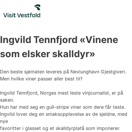
Skip
to
content
Ingvild Tennfjord «Vinene
som elsker skalldyr»
Den beste sjømaten leveres på Nevlunghavn Gjestgiveri.
Men hvilke viner passer aller best til?
Ingvild Tennfjord, Norges mest leste vinjournalist, er på
saken.
Hun har med seg en gull-stripe viner som dere får teste.
Ingvild lover deg en smaksopplevelse av de sjeldne, med
nye
favoritter i glasset og et skalldyrplatå som imponerer.