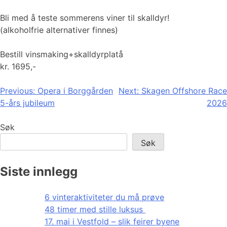
Bli med å teste sommerens viner til skalldyr!
(alkoholfrie alternativer finnes)
Bestill vinsmaking+skalldyrplatå
kr. 1695,-
Innleggsnavigasjon
Previous:
Opera i Borggården
Next:
Skagen Offshore Race
5-års jubileum
2026
Søk
Søk
Siste innlegg
6 vinteraktiviteter du må prøve
48 timer med stille luksus
17. mai i Vestfold – slik feirer byene