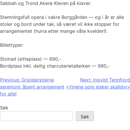
Sabbah og Trond Akerø Kleven på klaver.
Stemningsfull opera i vakre Borggården — og i år er alle
stoler og bord under tak, så været vil ikke stopper for
arrangementet (hurra etter mange våte kvelder!).
Billettyper:
Stolrad (sitteplass) — 690,-
Bordplass inkl. deilig charcuterie­tallerken — 990,-
Innleggsnavigasjon
Previous:
Gründerstjerne
Next:
Ingvild Tennfjord
seremoni: åpent arrangement
«Vinene som elsker skalldyr»
for alle!
Søk
Søk