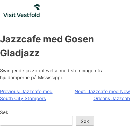
Skip
to
content
Jazzcafe med Gosen
Gladjazz
Swingende jazzopplevelse med stemningen fra
hjuldamperne på Mississippi.
Innleggsnavigasjon
Previous:
Jazzcafe med
Next:
Jazzcafe med New
South City Stompers
Orleans Jazzcab
Søk
Søk