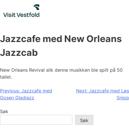
Skip
to
content
Jazzcafe med New Orleans
Jazzcab
New Orleans Revival slik denne musikken ble spilt på 50
tallet.
Innleggsnavigasjon
Previous:
Jazzcafe med
Next:
Jazzcafe med Løs
Gosen Gladjazz
Snipp
Søk
Søk