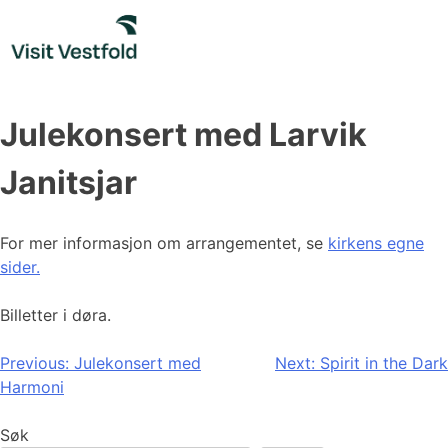
Skip
to
content
Julekonsert med Larvik
Janitsjar
For mer informasjon om arrangementet, se
kirkens egne
sider.
Billetter i døra.
Innleggsnavigasjon
Previous:
Julekonsert med
Next:
Spirit in the Dark
Harmoni
Søk