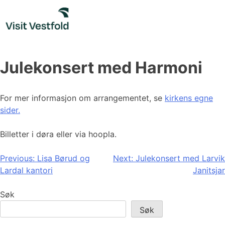
Skip
to
content
Julekonsert med Harmoni
For mer informasjon om arrangementet, se
kirkens egne
sider.
Billetter i døra eller via hoopla.
Innleggsnavigasjon
Previous:
Lisa Børud og
Next:
Julekonsert med Larvik
Lardal kantori
Janitsjar
Søk
Søk