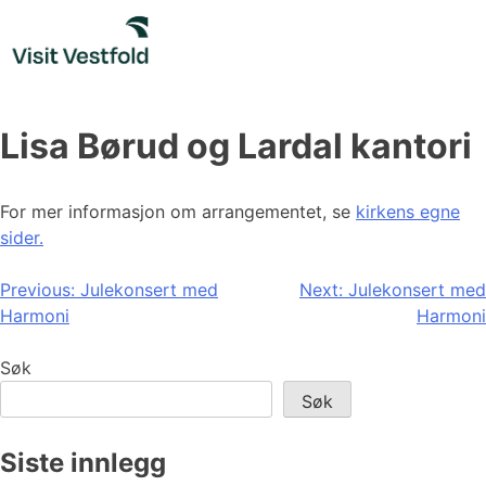
Skip
to
content
Lisa Børud og Lardal kantori
For mer informasjon om arrangementet, se
kirkens egne
sider.
Innleggsnavigasjon
Previous:
Julekonsert med
Next:
Julekonsert med
Harmoni
Harmoni
Søk
Søk
Siste innlegg