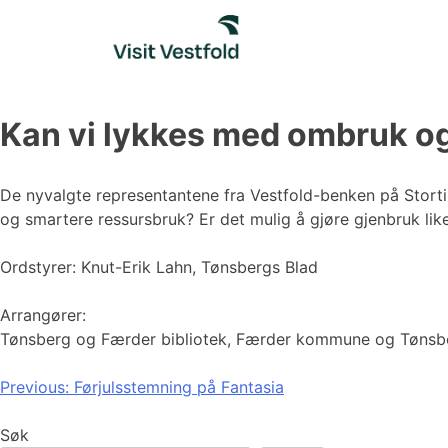
Skip
to
content
Kan vi lykkes med ombruk o
De nyvalgte representantene fra Vestfold-benken på Storti
og smartere ressursbruk? Er det mulig å gjøre gjenbruk like
Ordstyrer: Knut-Erik Lahn, Tønsbergs Blad
Arrangører:
Tønsberg og Færder bibliotek, Færder kommune og Tøns
Innleggsnavigasjon
Previous:
Førjulsstemning på Fantasia
Søk