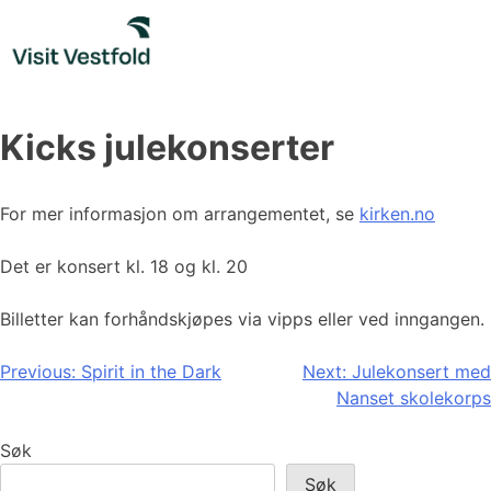
Skip
to
content
Kicks julekonserter
For mer informasjon om arrangementet, se
kirken.no
Det er konsert kl. 18 og kl. 20
Billetter kan forhåndskjøpes via vipps eller ved inngangen.
Innleggsnavigasjon
Previous:
Spirit in the Dark
Next:
Julekonsert med
Nanset skolekorps
Søk
Søk