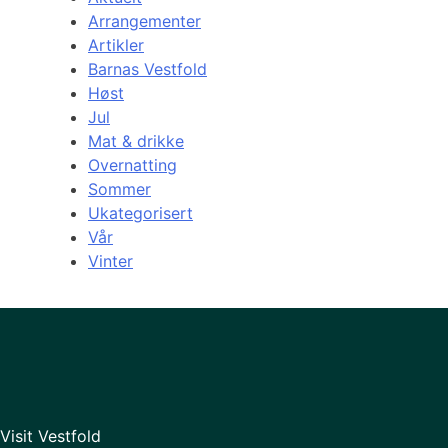
Arrangementer
Artikler
Barnas Vestfold
Høst
Jul
Mat & drikke
Overnatting
Sommer
Ukategorisert
Vår
Vinter
Visit Vestfold