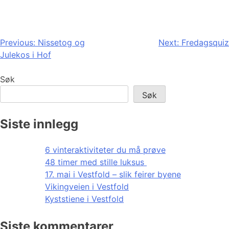
Innleggsnavigasjon
Previous:
Nissetog og
Next:
Fredagsquiz
Julekos i Hof
Søk
Søk
Siste innlegg
6 vinteraktiviteter du må prøve
48 timer med stille luksus
17. mai i Vestfold – slik feirer byene
Vikingveien i Vestfold
Kyststiene i Vestfold
Siste kommentarer