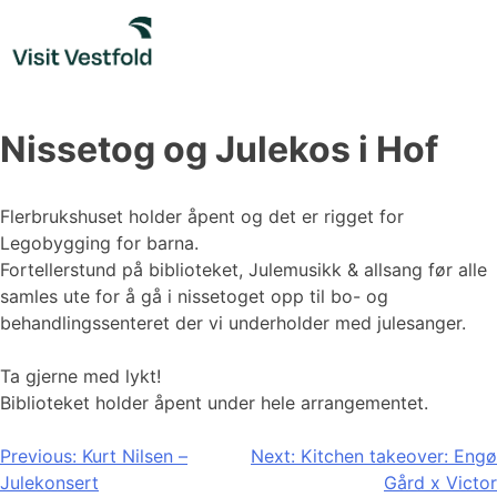
Skip
to
content
Nissetog og Julekos i Hof
Flerbrukshuset holder åpent og det er rigget for
Legobygging for barna.
Fortellerstund på biblioteket, Julemusikk & allsang før alle
samles ute for å gå i nissetoget opp til bo- og
behandlingssenteret der vi underholder med julesanger.
Ta gjerne med lykt!
Biblioteket holder åpent under hele arrangementet.
Innleggsnavigasjon
Previous:
Kurt Nilsen –
Next:
Kitchen takeover: Engø
Julekonsert
Gård x Victor