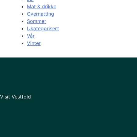
Mat & drikke
Overnatting
Sommer
Ukategorisert
Vår
Vinter
Visit Vestfold