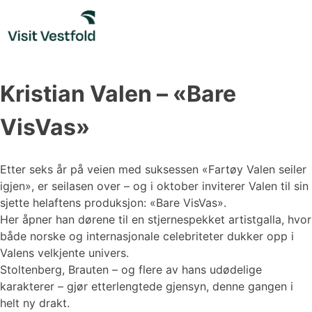
Skip
to
content
Kristian Valen – «Bare
VisVas»
Etter seks år på veien med suksessen «Fartøy Valen seiler
igjen», er seilasen over – og i oktober inviterer Valen til sin
sjette helaftens produksjon: «Bare VisVas».
Her åpner han dørene til en stjernespekket artistgalla, hvor
både norske og internasjonale celebriteter dukker opp i
Valens velkjente univers.
Stoltenberg, Brauten – og flere av hans udødelige
karakterer – gjør etterlengtede gjensyn, denne gangen i
helt ny drakt.