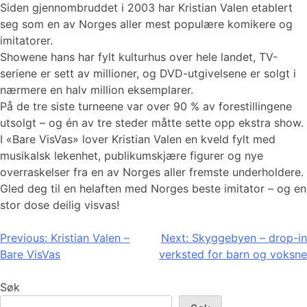
Siden gjennombruddet i 2003 har Kristian Valen etablert
seg som en av Norges aller mest populære komikere og
imitatorer.
Showene hans har fylt kulturhus over hele landet, TV-
seriene er sett av millioner, og DVD-utgivelsene er solgt i
nærmere en halv million eksemplarer.
På de tre siste turneene var over 90 % av forestillingene
utsolgt – og én av tre steder måtte sette opp ekstra show.
I «Bare VisVas» lover Kristian Valen en kveld fylt med
musikalsk lekenhet, publikumskjære figurer og nye
overraskelser fra en av Norges aller fremste underholdere.
Gled deg til en helaften med Norges beste imitator – og en
stor dose deilig visvas!
Innleggsnavigasjon
Previous:
Kristian Valen –
Next:
Skyggebyen – drop-in
Bare VisVas
verksted for barn og voksne
Søk