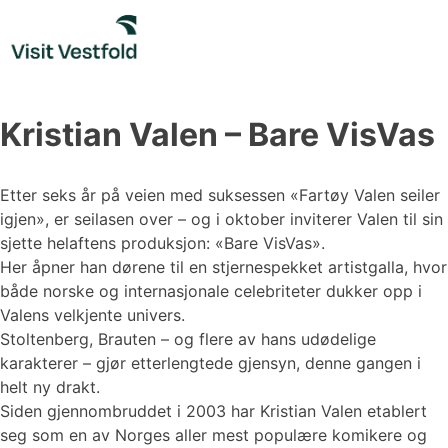
Skip
to
content
Kristian Valen – Bare VisVas
Etter seks år på veien med suksessen «Fartøy Valen seiler
igjen», er seilasen over – og i oktober inviterer Valen til sin
sjette helaftens produksjon: «Bare VisVas».
Her åpner han dørene til en stjernespekket artistgalla, hvor
både norske og internasjonale celebriteter dukker opp i
Valens velkjente univers.
Stoltenberg, Brauten – og flere av hans udødelige
karakterer – gjør etterlengtede gjensyn, denne gangen i
helt ny drakt.
Siden gjennombruddet i 2003 har Kristian Valen etablert
seg som en av Norges aller mest populære komikere og