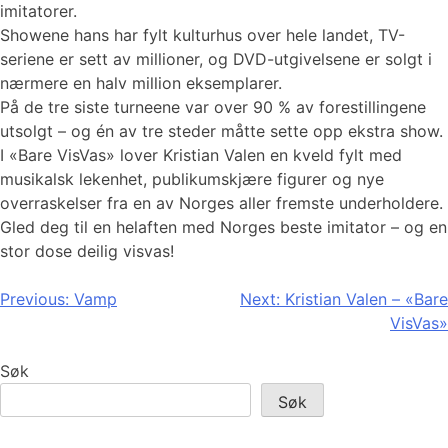
imitatorer.
Showene hans har fylt kulturhus over hele landet, TV-
seriene er sett av millioner, og DVD-utgivelsene er solgt i
nærmere en halv million eksemplarer.
På de tre siste turneene var over 90 % av forestillingene
utsolgt – og én av tre steder måtte sette opp ekstra show.
I «Bare VisVas» lover Kristian Valen en kveld fylt med
musikalsk lekenhet, publikumskjære figurer og nye
overraskelser fra en av Norges aller fremste underholdere.
Gled deg til en helaften med Norges beste imitator – og en
stor dose deilig visvas!
Innleggsnavigasjon
Previous:
Vamp
Next:
Kristian Valen – «Bare
VisVas»
Søk
Søk