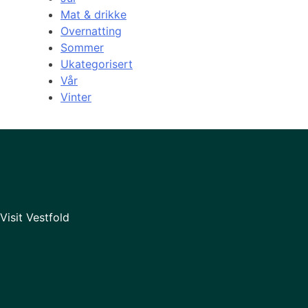
Mat & drikke
Overnatting
Sommer
Ukategorisert
Vår
Vinter
Visit Vestfold