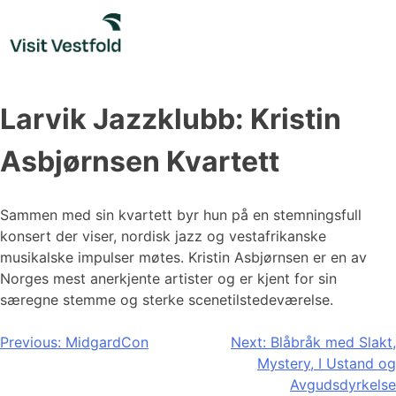
Skip
to
content
Larvik Jazzklubb: Kristin
Asbjørnsen Kvartett
Sammen med sin kvartett byr hun på en stemningsfull
konsert der viser, nordisk jazz og vestafrikanske
musikalske impulser møtes. Kristin Asbjørnsen er en av
Norges mest anerkjente artister og er kjent for sin
særegne stemme og sterke scenetilstedeværelse.
Innleggsnavigasjon
Previous:
MidgardCon
Next:
Blåbråk med Slakt,
Mystery, I Ustand og
Avgudsdyrkelse