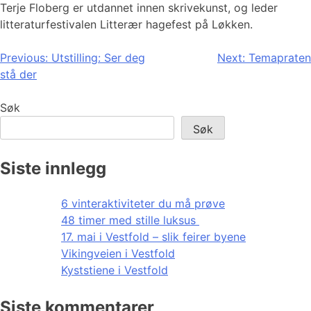
Terje Floberg er utdannet innen skrivekunst, og leder
litteraturfestivalen Litterær hagefest på Løkken.
Innleggsnavigasjon
Previous:
Utstilling: Ser deg
Next:
Temapraten
stå der
Søk
Søk
Siste innlegg
6 vinteraktiviteter du må prøve
48 timer med stille luksus
17. mai i Vestfold – slik feirer byene
Vikingveien i Vestfold
Kyststiene i Vestfold
Siste kommentarer