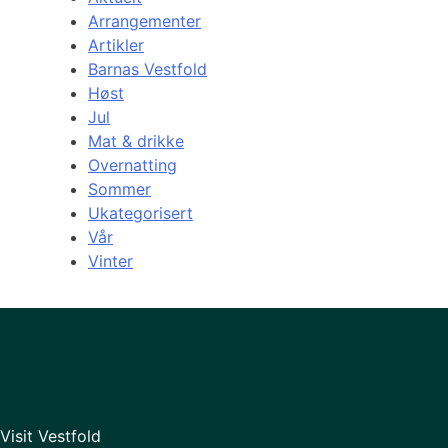
Arrangementer
Artikler
Barnas Vestfold
Høst
Jul
Mat & drikke
Overnatting
Sommer
Ukategorisert
Vår
Vinter
Visit Vestfold