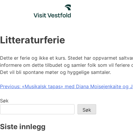
Skip
to
content
Litteraturferie
Dette er ferie og ikke et kurs. Stedet har oppvarmet saltv
informere om dette tilbudet og samler folk som vil feriere o
Det vil bli spontane møter og hyggelige samtaler.
Innleggsnavigasjon
Previous:
«Musikalsk tapas» med Diana Moisejenkaite og J
Søk
Søk
Siste innlegg