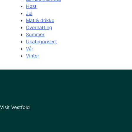
Høst
Jul
Mat & drikke
Overnatting
Sommer
Ukategorisert
Vår
Vinter
Visit Vestfold