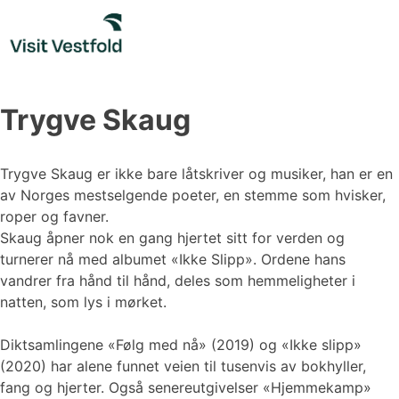
Skip
to
content
Trygve Skaug
Trygve Skaug er ikke bare låtskriver og musiker, han er en
av Norges mestselgende poeter, en stemme som hvisker,
roper og favner.
Skaug åpner nok en gang hjertet sitt for verden og
turnerer nå med albumet «Ikke Slipp». Ordene hans
vandrer fra hånd til hånd, deles som hemmeligheter i
natten, som lys i mørket.
Diktsamlingene «Følg med nå» (2019) og «Ikke slipp»
(2020) har alene funnet veien til tusenvis av bokhyller,
fang og hjerter. Også senereutgivelser «Hjemmekamp»