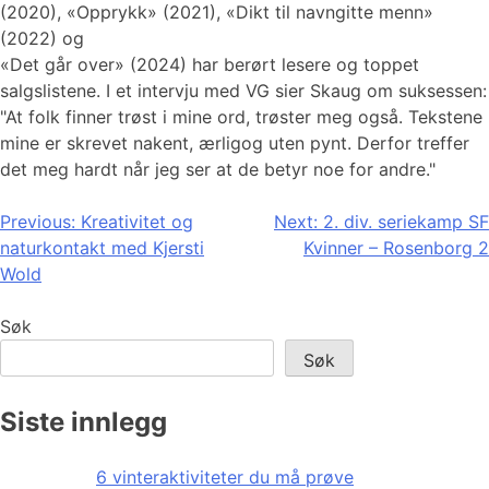
(2020), «Opprykk» (2021), «Dikt til navngitte menn»
(2022) og
«Det går over» (2024) har berørt lesere og toppet
salgslistene. I et intervju med VG sier Skaug om suksessen:
"At folk finner trøst i mine ord, trøster meg også. Tekstene
mine er skrevet nakent, ærligog uten pynt. Derfor treffer
det meg hardt når jeg ser at de betyr noe for andre."
Innleggsnavigasjon
Previous:
Kreativitet og
Next:
2. div. seriekamp SF
naturkontakt med Kjersti
Kvinner – Rosenborg 2
Wold
Søk
Søk
Siste innlegg
6 vinteraktiviteter du må prøve