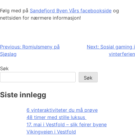
Følg med på
Sandefjord Byen Vårs facebookside
og
nettsiden for nærmere informasjon!
Innleggsnavigasjon
Previous:
Romjulsmeny på
Next:
Sosial gaming i
Sjøslag
vinterferien
Søk
Søk
Siste innlegg
6 vinteraktiviteter du må prøve
48 timer med stille luksus
17. mai i Vestfold – slik feirer byene
Vikingveien i Vestfold