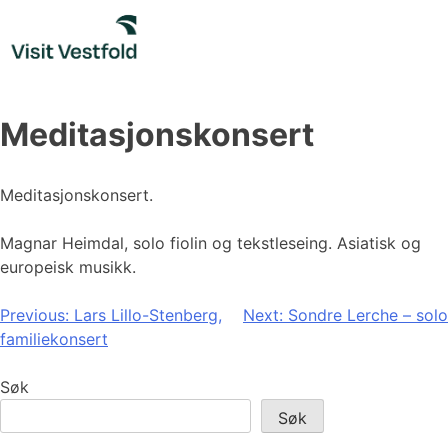
Skip
to
content
Meditasjonskonsert
Meditasjonskonsert.
Magnar Heimdal, solo fiolin og tekstleseing. Asiatisk og
europeisk musikk.
Innleggsnavigasjon
Previous:
Lars Lillo-Stenberg,
Next:
Sondre Lerche – solo
familiekonsert
Søk
Søk