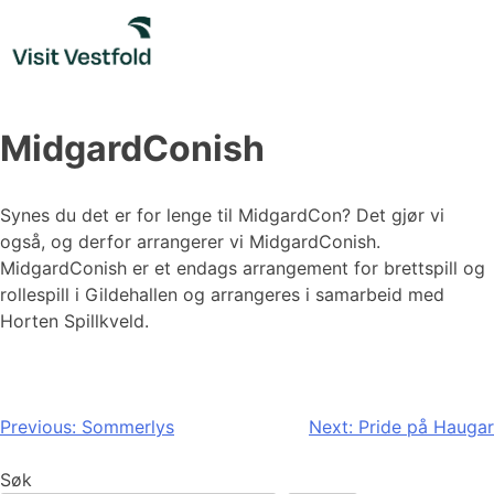
Skip
to
content
MidgardConish
Synes du det er for lenge til MidgardCon? Det gjør vi
også, og derfor arrangerer vi MidgardConish.
MidgardConish er et endags arrangement for brettspill og
rollespill i Gildehallen og arrangeres i samarbeid med
Horten Spillkveld.
Innleggsnavigasjon
Previous:
Sommerlys
Next:
Pride på Haugar
Søk