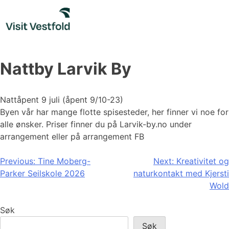
Skip
to
content
Nattby Larvik By
Nattåpent 9 juli (åpent 9/10-23)
Byen vår har mange flotte spisesteder, her finner vi noe for
alle ønsker. Priser finner du på Larvik-by.no under
arrangement eller på arrangement FB
Innleggsnavigasjon
Previous:
Tine Moberg-
Next:
Kreativitet og
Parker Seilskole 2026
naturkontakt med Kjersti
Wold
Søk
Søk