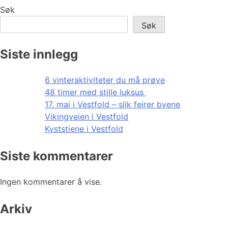
Søk
Søk
Siste innlegg
6 vinteraktiviteter du må prøve
48 timer med stille luksus
17. mai i Vestfold – slik feirer byene
Vikingveien i Vestfold
Kyststiene i Vestfold
Siste kommentarer
Ingen kommentarer å vise.
Arkiv