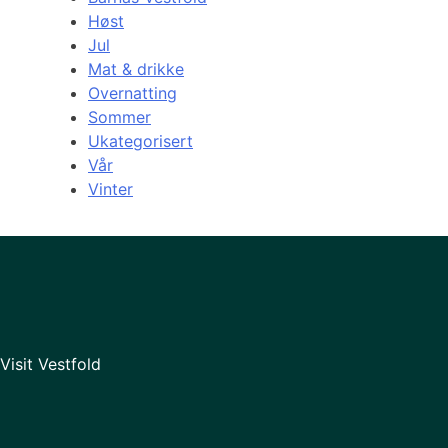
Høst
Jul
Mat & drikke
Overnatting
Sommer
Ukategorisert
Vår
Vinter
Visit Vestfold