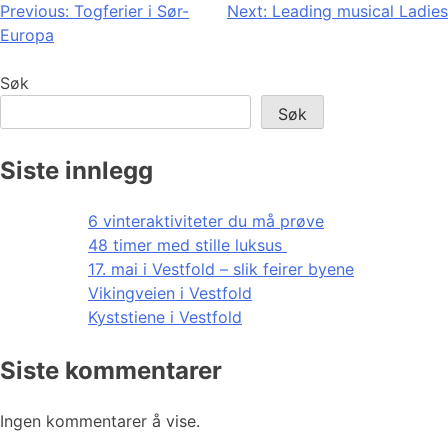
Innleggsnavigasjon
Previous:
Togferier i Sør-
Next:
Leading musical Ladies
Europa
Søk
Søk
Siste innlegg
6 vinteraktiviteter du må prøve
48 timer med stille luksus
17. mai i Vestfold – slik feirer byene
Vikingveien i Vestfold
Kyststiene i Vestfold
Siste kommentarer
Ingen kommentarer å vise.