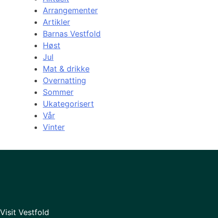
Arrangementer
Artikler
Barnas Vestfold
Høst
Jul
Mat & drikke
Overnatting
Sommer
Ukategorisert
Vår
Vinter
Visit Vestfold