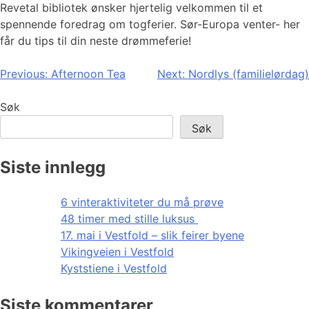
Revetal bibliotek ønsker hjertelig velkommen til et
spennende foredrag om togferier. Sør-Europa venter- her
får du tips til din neste drømmeferie!
Innleggsnavigasjon
Previous:
Afternoon Tea
Next:
Nordlys (familielørdag)
Søk
Søk
Siste innlegg
6 vinteraktiviteter du må prøve
48 timer med stille luksus
17. mai i Vestfold – slik feirer byene
Vikingveien i Vestfold
Kyststiene i Vestfold
Siste kommentarer